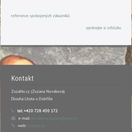
reference spokojených zákazníků
sjednejte si schůzku
Kontakt
ZuzaNo.cz (Zuzana Nováková)
Dlouhá Lhota u Dobříše
tel:
+420 728 430 172
e-mail:
novakova.zuzana@post.cz
web:
zuzano.cz