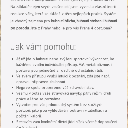
Na základě nejen svých zkušeností jsem vyvinula vlastní teorii
redukce váhy, která se skládá z těch nejlepších praktik. Systém
je vhodný zejména pro
hubnutí břicha, hubnutí stehen i hubnutí
po porodu
. Jste z Prahy nebo je pro vás Praha 4 dostupná?
Jak vám pomohu:
Ať už jde o hubnutí nebo zvýšení sportovní výkonnosti, ke
každému zvolím individuální přístup. Váš metabolizmus i
postava jsou jedinečné a rozdílné od ostatních lidí.
Ve svém přístupu využiji intuici k poznání, zda jste např.
opravdu připraven zhubnout
Nejprve spolu probereme váš zdravotní stav.
Vezmu v potaz vaše stravovací návyky, pitný režim, druh
práce a lépe se poznáme.
Vytvořím pro vás jednoduchý systém bez složitých
postupů, jako jsou vyhledávání potravin v tabulkách a
počítání kalorií.
Sestavím vám konkrétní dietní jídelníček včetně doporučení
časů, kdy jíst.