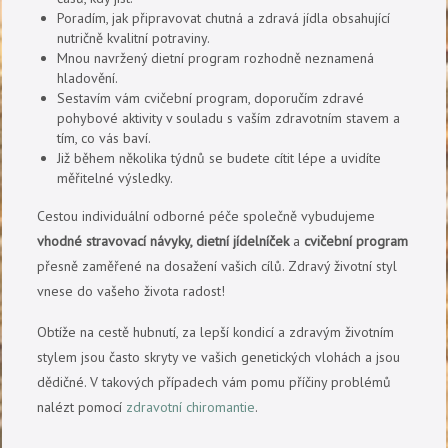
Poradím, jak připravovat chutná a zdravá jídla obsahující
nutričně kvalitní potraviny.
Mnou navržený dietní program rozhodně neznamená
hladovění.
Sestavím vám cvičební program, doporučím zdravé
pohybové aktivity v souladu s vaším zdravotním stavem a
tím, co vás baví.
Již během několika týdnů se budete cítit lépe a uvidíte
měřitelné výsledky.
Cestou individuální odborné péče společně vybudujeme
vhodné stravovací návyky, dietní jídelníček
a
cvičební program
přesně zaměřené na dosažení vašich cílů. Zdravý životní styl
vnese do vašeho života radost!
Obtíže na cestě hubnutí, za lepší kondicí a zdravým životním
stylem jsou často skryty ve vašich genetických vlohách a jsou
dědičné. V takových případech vám pomu příčiny problémů
nalézt pomocí
zdravotní chiromantie
.