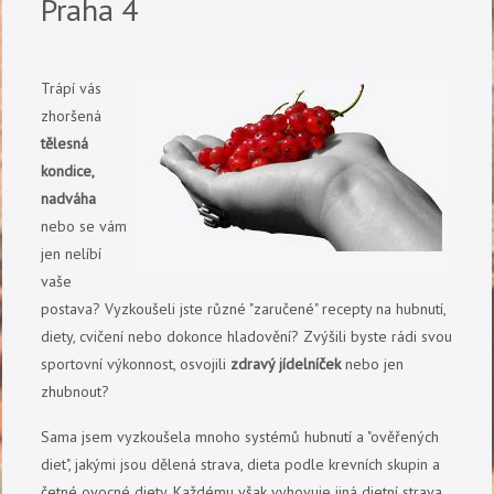
Praha 4
Trápí vás
zhoršená
tělesná
kondice,
nadváha
nebo se vám
jen nelíbí
vaše
postava? Vyzkoušeli jste různé "zaručené" recepty na hubnutí,
diety, cvičení nebo dokonce hladovění? Zvýšili byste rádi svou
sportovní výkonnost, osvojili
zdravý jídelníček
nebo jen
zhubnout?
Sama jsem vyzkoušela mnoho systémů hubnutí a "ověřených
diet", jakými jsou dělená strava, dieta podle krevních skupin a
četné ovocné diety. Každému však vyhovuje jiná dietní strava.