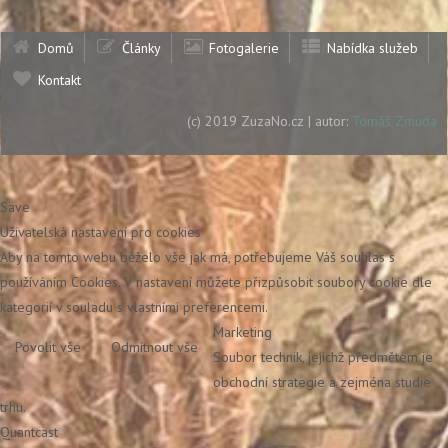
Domů
Články
Fotogalerie
Nabídka služeb
Kontakt
(c) 2019 ZuzaNo.cz | autor:
Tomáš Zmuda
Save
Uživatelská nastavení pro cookies
Aby na tomto webu běželo vše jak má, potřebujeme Váš souhlas s
používáním Cookies. V nastavení můžete přizpůsobit soubory cookie dle
kategorií v souladu s vlastními preferencemi.
Marketing
Povolit vše
Odmítnout vše
Soubor technik, jejichž předmětem je
obchodní strategie a zejména studie
trhu.
Quantcast