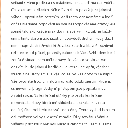
setkání s Vámi podělila i s ostatními. Hrstka lidí má dar vidět a
číst v kartách a dlanich. Někteří z nich to považují za jakousi
výhodu oproti nám ostatním, kteří tento dar nemáme a kteří
občas hledáme odpovědi na své nezodpovězené otázky. Ale
stejně tak, jako každé pravidlo má své výjimky, tak ne každý
umí s tímto darem zacházet a napovědět druhým kudy dál. I
mne moje vlastní životní křižovatka, strach a hlavně pozitivní
reference od přátel, privedly nakonec k Vám. Vzhledem k mé
zoufalé situaci jsem měla obavy, že vše, co se skrze Vás
dozvím, bude jakousi berličkou, o kterou se opřu, všechen
strach z nejistoty zmizí a vše, co se od Vás dozvím se naplní.
Vše bylo ale trochu jinak. S naprosto odzbrojujícím klidem,
úsměvem a "pragmatickým" přístupem jste popsala mou
životní cestu. Na konkrétní otázky jste zcela konkrétně
odpovídala slovy, která mě uklidnila a ukázala mi zcela
odlišný úhel pohledu na své problémy. Tento výklad karet mi
dal možnost volby a vlastní zrcadlo. Diky setkání s Vámi a
Vašemu přístupu k výkladu karet a chiromantii jsem si sama