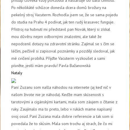
přístup člověka vždy povzbudí a nastartuje do další činnosti.
Po několikáté schůzce donesla dcera domů brožury na
pekelný stroj Vacuterm. Rozhodla jsem se, že se sama pojedu
do studia na Prahu 4 podívat, jak ten rudý krasavec funguje.
Přístroj na hubnutí mi představil pan Novák, který si získal
mou důvěru nejen odbornými znalostmi, ale také že
nepodcenil dotazy na zdravotní stránku. Zajímal se s čím se
léčím, pečlivě si zapisoval poznámky a později sledoval, jak
mé cvičení probíhá. Přijďte Vacuterm vyzkoušet a sami
písněte, jestli mám pravdu! Pavla Bažanowská
Nataly
Paní Zuzanu som našla náhodou na internete (aj keď nič v
našom živote nie je náhoda). Keďže mam skúsenosti s
tarotovými a cigánskými kartami, mala som záujem o čítanie z
ruky. Zaujímalo ma to preto, lebo v rukách mame napísaný
svoj osud. Paní Zuzana mala dobre referencie a tak som si
povedala že to skúsim. Mala som trochu aj strach, že čo mi