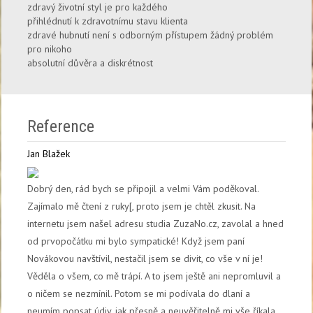
zdravý životní styl je pro každého
přihlédnutí k zdravotnímu stavu klienta
zdravé hubnutí není s odborným přístupem žádný problém
pro nikoho
absolutní důvěra a diskrétnost
Reference
Jan Blažek
Dobrý den, rád bych se připojil a velmi Vám poděkoval.
Zajímalo mě čtení z ruky[, proto jsem je chtěl zkusit. Na
internetu jsem našel adresu studia ZuzaNo.cz, zavolal a hned
od prvopočátku mi bylo sympatické! Když jsem paní
Novákovou navštívil, nestačil jsem se divit, co vše v ní je!
Věděla o všem, co mě trápí. A to jsem ještě ani nepromluvil a
o ničem se nezmínil. Potom se mi podívala do dlaní a
neumím popsat údiv, jak přesně a neuvěřitelně mi vše říkala.