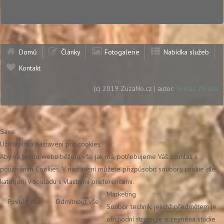
Domů
Články
Fotogalerie
Nabídka služeb
Kontakt
(c) 2019 ZuzaNo.cz | autor:
Tomáš Zmuda
Save
Uživatelská nastavení pro cookies
Aby na tomto webu běželo vše jak má, potřebujeme Váš souhlas s
používáním Cookies. V nastavení můžete přizpůsobit soubory cookie dle
kategorií v souladu s vlastními preferencemi.
Marketing
Povolit vše
Odmítnout vše
Soubor technik, jejichž předmětem je
obchodní strategie a zejména studie