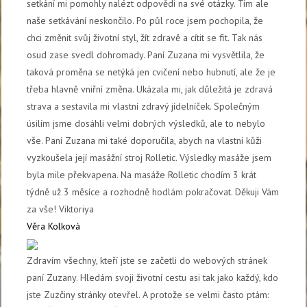
setkání mi pomohly nalézt odpovědi na své otázky. Tím ale
naše setkávání neskončilo. Po půl roce jsem pochopila, že
chci změnit svůj životní styl, žít zdravě a cítit se fit. Tak nás
osud zase svedl dohromady. Paní Zuzana mi vysvětlila, že
taková proměna se netýká jen cvičení nebo hubnutí, ale že je
třeba hlavně vniřní změna. Ukázala mi, jak důležitá je zdravá
strava a sestavila mi vlastní zdravý jídelníček. Společným
úsilím jsme dosáhli velmi dobrých výsledků, ale to nebylo
vše. Paní Zuzana mi také doporučila, abych na vlastní kůži
vyzkoušela její masážní stroj Rolletic. Výsledky masáže jsem
byla mile překvapena. Na masáže Rolletic chodím 3 krát
týdně už 3 měsíce a rozhodně hodlám pokračovat. Děkuji Vám
za vše! Viktoriya
Věra Kolková
Zdravím všechny, kteří jste se začetli do webových stránek
paní Zuzany. Hledám svoji životní cestu asi tak jako každý, kdo
jste Zuzčiny stránky otevřel. A protože se velmi často ptám: