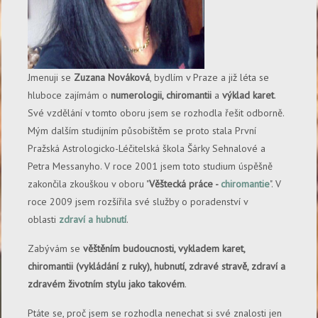
Jmenuji se
Zuzana Nováková
, bydlím v Praze a již léta se
hluboce zajímám o
numerologii, chiromantii
a
výklad karet
.
Své vzdělání v tomto oboru jsem se rozhodla řešit odborně.
Mým dalším studijním působištěm se proto stala První
Pražská Astrologicko-Léčitelská škola Šárky Sehnalové a
Petra Messanyho. V roce 2001 jsem toto studium úspěšně
zakončila zkouškou v oboru "
Věštecká práce -
chiromantie
". V
roce 2009 jsem rozšířila své služby o poradenství v
oblasti
zdraví a hubnutí
.
Zabývám se
věštěním budoucnosti, vykladem karet,
chiromantii (vykládání z ruky), hubnutí, zdravé stravě, zdraví a
zdravém životním stylu jako takovém
.
Ptáte se, proč jsem se rozhodla nenechat si své znalosti jen