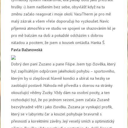
hrušky :-) Jsem nadšením bez sebe, obyvlášť když na tu
změnu začalo reagovat i moje okolí. VacuTherm je pro mě
malý zázrak a všem vřele doporučuji ho vyzkoušet. Navíc
příjemná atmosféra ve studiu ve spojení se shazováním kil je
pro mě balzám na duši a pokaždé odcházím s dobrou
náladou a pocitem, že jsem o kousek omládla. Hanka Š.
Pavla Bažanowská
Dobrý den paní Zuzano a pane Filipe. Jsem typ člověka, který
byl zapřísáhlým odpůrcem jakéhokoli pohybu – sportovního,
kterým by si zlepšoval hlavně kondici a ubíral na hezky se
zaoblující postavě. Náhoda mě přivedla s dcerou na stránky
okouzlující vědmy Zuzky. Vždy dám na osobní pocity, a ten
rozhodující byl, že po jednom sezení, jsem začala Zuzaně
bezvýhradně věřit i jako člověku. Zuzana je vynikající profík,
který se v labyrintu čar a kouzel pohybuje bravurně s
přesností a korektními závěry. Její veselý smích a optimistický