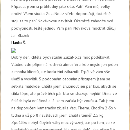
Připadal jsem si průhledný jako sklo. Patří Vám můj velký
obdiv! Všem studio ZuzaNo.cz vřele doporučuji, skutečně
stojí za to paní Novákovou navštívit. Okamžitě zahodíte své
pochybnosti. Ještě jednou Vám paní Nováková mockrát děkuji
Jan Blažek
Hanka Š.
Dobrý den, chtěla bych studiu ZuzaNo.cz moc poděkovat.
Vládne zde příjemná rodinná atmosféra, kde nejste jen jeden
z mnoha klientů, ale konkrétní zákazník. Trpělivě vám vše
ukaží a vysvětlí. S podobným osobním přístupem jsem se
setkala málokde. Chtěla jsem zhubnout jen pár kilo, abych se
cítila lépe, ale právě těch pár kilo se shazuje nejhůř. Dřina ve
fitkách byla neúčinná a já jsem začala být zoufalá. Tak jsem
na doporučení kamarádky zkusila VacuTherm. Chodím 2-3x v
týdnu a už po 8 návštěvách jsem zhubla téměř 2,5 kg.
Zpočátku nebyl úbytek váhy moc výrazný, ale po tom, co se
lymfatický systém nastartoval, kila padají dolů jako přezrálé