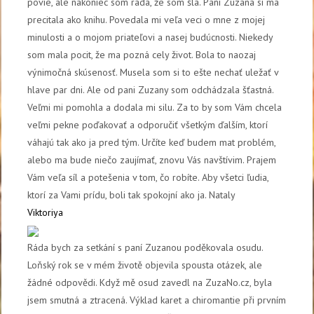
povie, ale nakoniec som rada, že som šla. Pani Zuzana si ma
precitala ako knihu. Povedala mi veľa veci o mne z mojej
minulosti a o mojom priateľovi a nasej budúcnosti. Niekedy
som mala pocit, že ma pozná cely život. Bola to naozaj
výnimočná skúsenosť. Musela som si to ešte nechať uležať v
hlave par dni. Ale od pani Zuzany som odchádzala šťastná.
Veľmi mi pomohla a dodala mi silu. Za to by som Vám chcela
veľmi pekne poďakovať a odporučiť všetkým ďalším, ktorí
váhajú tak ako ja pred tým. Určíte keď budem mat problém,
alebo ma bude niečo zaujímať, znovu Vás navštívim. Prajem
Vám veľa síl a potešenia v tom, čo robíte. Aby všetci ľudia,
ktorí za Vami prídu, boli tak spokojní ako ja. Nataly
Viktoriya
Ráda bych za setkání s paní Zuzanou poděkovala osudu.
Loňský rok se v mém životě objevila spousta otázek, ale
žádné odpovědi. Když mě osud zavedl na ZuzaNo.cz, byla
jsem smutná a ztracená. Výklad karet a chiromantie při prvním