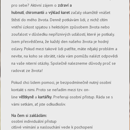
pro sebe? Aktivní zájem o
zdraví a
hubnutí
,
chiromantii
a
výklad karet
začaly okamžitě vnášet
štěstí do mého života. Denně potkávám lidi, z nichž cítím
vnitřní úzkost spjatou s hektickým způsobem života nebo
zoufalost v důsledku nepříznivých událostí, které je potkaly.
Jsem přesvědčena, že každý den našeho života je hodný
oslavy. Pokud mezi takové lidi patříte, máte nějaký problém a
nevíte, na koho se obrátit, ráda vám pomůžu nalézt odpovědi
na vaše niterní otázky. Společně nalezneme důvody proč se
radovat ze života!
Pokud chci lidem pomoci, je bezpodmínečně nutný osobní
kontakt s nimi. Proto se neřadím mezi tzv. on-
line
věštkyně
a
kartářky
. Preferuji osobní přístup. Ráda se s
vámi setkám, ať jste odkudkoliv.
Na čem si zakládám:
osobní individuální přistup
citlivé vnímání a naslouchání vede k pochopení