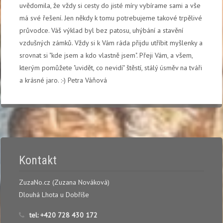
uvědomila, že vždy si cesty do jisté míry vybírame sami a vše
má své řešení. Jen někdy k tomu potrebujeme takové trpělivé
průvodce. Váš výklad byl bez patosu, uhýbání a stavění
vzdušných zámků. Vždy si k Vám ráda přijdu utříbit myšlenky a
srovnat si "kde jsem a kdo vlastně jsem". Přeji Vám, a všem,
kterým pomůžete "uvidět, co nevidí" štěstí, stálý úsměv na tváři
a krásné jaro. :-) Petra Váňová
Kontakt
ZuzaNo.cz (Zuzana Nováková)
Dlouhá Lhota u Dobříše
tel:
+420 728 430 172