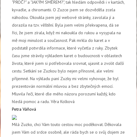
"PROČ?" a "JAKÝM SMĚREM?", tak hledám odpovědi i v kartách,
kyvadle, a chiromantii. O Zuzce jsem se dozvěděla zcela
náhodou. Okoukla jsem její webové stránky, zavolala jí a
dorazila na tzv. věštění. Byla jsem velmi překvapena, dá se
říci, že jsem zírala, když mi nakoukla do rukou a vysypala na
mě moji minulost a současnost. Pak mrkla do karet a v
podstatě potvrdila informace, které vyčetla z ruky. Zbytek
času jsme strávily výkladem karet o budoucnosti v oblastech
života, které jsem si potřebovala srovnat, ujasnit a zvolit další
cestu. Setkání se Zuzkou bylo nejen přínosné, ale velmi
příjemné. Na výkladu paní Zuzky mi velmi vyhovuje, že byl
prezentován normální mluvou a bez zbytečných emocí.
Mluvila řečí, které dle mého názoru porozumí každý, kdo
hledá pomoc a radu. Věra Kolková
Petra Váňová
Milá Zuzko, chci Vám touto cestou moc poděkovat. Děkovala
jsem Vám od srdce osobně, ale ráda bych se o svůj dojem ze