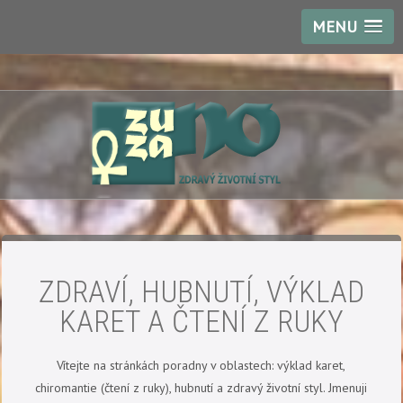
MENU
ZDRAVÍ, HUBNUTÍ, VÝKLAD
KARET A ČTENÍ Z RUKY
Vítejte na stránkách poradny v oblastech: výklad karet,
chiromantie (čtení z ruky), hubnutí a zdravý životní styl. Jmenuji